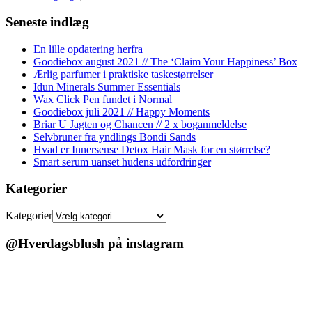
Seneste indlæg
En lille opdatering herfra
Goodiebox august 2021 // The ‘Claim Your Happiness’ Box
Ærlig parfumer i praktiske taskestørrelser
Idun Minerals Summer Essentials
Wax Click Pen fundet i Normal
Goodiebox juli 2021 // Happy Moments
Briar U Jagten og Chancen // 2 x boganmeldelse
Selvbruner fra yndlings Bondi Sands
Hvad er Innersense Detox Hair Mask for en størrelse?
Smart serum uanset hudens udfordringer
Kategorier
Kategorier
@Hverdagsblush på instagram