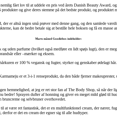
ig fået lov til at uddele en pris ved årets Danish Beauty Award, og pr
produkter og give deres stemme på det bedste produkt, og produktet 
 ud, der er altså ingen små prøver med denne gang, og den samlede værdi 
dukterne, kan de bedre betale sig at bestille hele boksen og få en masse 
Marts måned Goodiebox indeholder:
k og uden parfume (hvilket også medføre en lidt spøjs lugt), den er meg
brandsår eller –mærker og eksem.
, hårkuren er 100 % vegansk og fugter, styrker og genskaber ødelagt hår
a Karmameju er et 3-i-1 renseprodukt, da den både fjerner makeupreste
ingen hemmelighed, at jeg er ret stor fan af The Body Shop, så når der lig
endnu bedre! Sprayen dufter af honning og giver en meget mild glød til h
som bruncreme og selvbruner overhovedet.
til at være ret fantastisk, det er en multifunktionel cream, der nærer, 
, derfor er det en cream der egner sig til alle hudtyper.