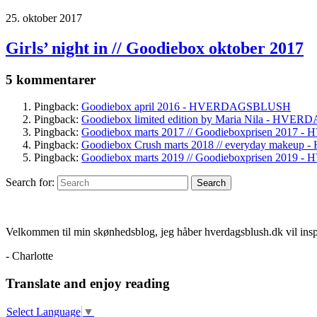
25. oktober 2017
Girls’ night in // Goodiebox oktober 2017
5 kommentarer
Pingback:
Goodiebox april 2016 - HVERDAGSBLUSH
Pingback:
Goodiebox limited edition by Maria Nila - HV
Pingback:
Goodiebox marts 2017 // Goodieboxprisen 201
Pingback:
Goodiebox Crush marts 2018 // everyday make
Pingback:
Goodiebox marts 2019 // Goodieboxprisen 201
Search for:
Search
Velkommen til min skønhedsblog, jeg håber hverdagsblush.dk vil ins
- Charlotte
Translate and enjoy reading
Select Language
▼