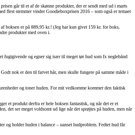
isen går til et af de skønne produkter, der er sendt med ud i marts
med flest stemmer vinder Goodieboxprisen 2016 – som også er temaet
af boksen er på 889,95 kr.! (Jeg har kun givet 159 kr. for boks,
andre produkter med oven i.
et fugtgivende og egner sig især til meget tør hud som fx neglebånd
. Godt nok er den til farvet hår, men skulle fungere på samme måde i
r, urenheder og toner huden. For mit vedkomme kommer den faktisk
ger et produkt derfra er hele boksen fantastisk, og når det er et
uden, det ser meget voldsomt ud lige når det sprøjtes på huden, men når
fugter og holder huden i balance – uanset hudproblem. Fedtet hud får