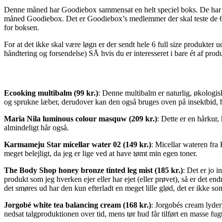
Denne måned har Goodiebox sammensat en helt speciel boks. De har neml
måned Goodiebox. Det er Goodiebox’s medlemmer der skal teste de 6 
for boksen.
For at det ikke skal være løgn er der sendt hele 6 full size produkter
håndtering og forsendelse) SÅ hvis du er interesseret i bare ét af pro
Ecooking multibalm (99 kr.)
: Denne multibalm er naturlig, økologis
og sprukne læber, derudover kan den også bruges oven på insektbid, 
Maria Nila luminous colour masquw (209 kr.)
: Dette er en hårkur
almindeligt hår også.
Karmameju Star micellar water 02 (149 kr.)
: Micellar wateren fr
meget belejligt, da jeg er lige ved at have tømt min egen toner.
The Body Shop honey bronze tinted leg mist (185 kr.)
: Det er jo 
produkt som jeg hverken ejer eller har ejet (eller prøvet), så er det 
det smøres ud har den kun efterladt en meget lille glød, det er ikke 
Jorgobé white tea balancing cream (168 kr.)
: Jorgobés cream lyder 
nedsat talgproduktionen over tid, mens tør hud får tilført en masse fugt