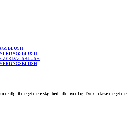
ERDAGSBLUSH
7 - HVERDAGSBLUSH
up - HVERDAGSBLUSH
9 - HVERDAGSBLUSH
pirere dig til meget mere skønhed i din hverdag. Du kan læse meget me