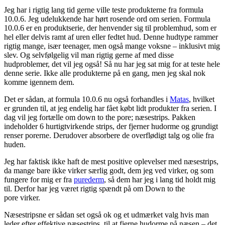
Jeg har i rigtig lang tid gerne ville teste produkterne fra formula
10.0.6. Jeg udelukkende har hørt rosende ord om serien. Formula
10.0.6 er en produktserie, der henvender sig til problemhud, som er
hel eller delvis ramt af uren eller fedtet hud. Denne hudtype rammer
rigtig mange, især teenager, men også mange voksne – inklusivt mig
slev. Og selvfølgelig vil man rigtig gerne af med disse
hudproblemer, det vil jeg også! Så nu har jeg sat mig for at teste hele
denne serie. Ikke alle produkterne på en gang, men jeg skal nok
komme igennem dem.
Det er sådan, at formula 10.0.6 nu også forhandles i
Matas
, hvilket
er grunden til, at jeg endelig har fået købt lidt produkter fra serien. I
dag vil jeg fortælle om down to the pore; næsestrips. Pakken
indeholder 6 hurtigtvirkende strips, der fjerner hudorme og grundigt
renser porerne. Derudover absorbere de overflødigt talg og olie fra
huden.
Jeg har faktisk ikke haft de mest positive oplevelser med næsestrips,
da mange bare ikke virker særlig godt, dem jeg ved virker, og som
fungere for mig er fra
purederm
, så dem har jeg i lang tid holdt mig
til. Derfor har jeg været rigtig spændt på om Down to the
pore virker.
Næsestripsne er sådan set også ok og et udmærket valg hvis man
leder efter effektive næsestrips, til at fjerne hudorme på næsen – det