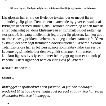
Så den fugter, blødgør, udglatter, minimere fine linje og forstørrer læberne
Lip glossen har en rig og flydende tekstur, der er meget lig en
almindelige lip gloss. Den er nem at anvende og giver et resultat af
fyldigere læber med smuk glans. Desuden oplever jeg at den faktisk
er ret behagelig på, dens klistreniveau er minimalt og det sætter jeg
stor pris på. Engang imellem når jeg bruger lip glossen, kan jeg godt
mærke en svag prikken i læberne, som jeg tænker stammer fra Yuzu
ekstrakt, der som sagt fremmer blodcirkulationen i læberne. Sensai
Total Lip Gloss har en let rosa nuance som faktisk ikke kan ses på
læberne og så indeholder den svagt lidt shimmer. Shimmeret
kan kun lige ses hvis lyset rammer helt rigtigt og man er tæt nok på
læberne. Ellers ligner det bare en klar gloss på læberne.
Kender du Sensai?
Kærligst C.
Indlægget er sponsoreret i den forstand, at jeg har modtaget
produktet til test og skrevet indlægget på eget initiativ. Jeg har ingen
økonomisk interesse i indlægget.