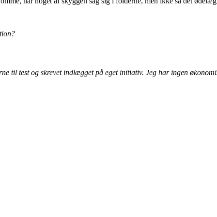
omme, har noget af skyggen sag sig i folderne, men ikke så det ødelægg
tion?
e til test og skrevet indlægget på eget initiativ. Jeg har ingen økonomis