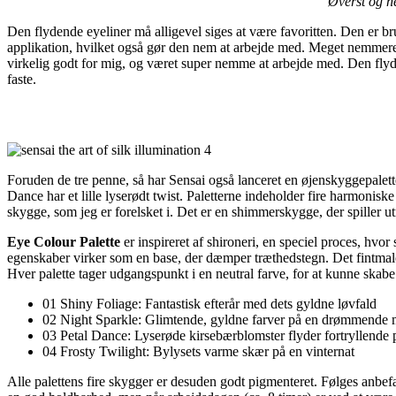
Øverst og n
Den flydende eyeliner må alligevel siges at være favoritten. Den er br
applikation, hvilket også gør den nem at arbejde med. Meget nemmere 
virkelig godt for mig, og været super nemme at arbejde med. Den flyde
faste.
Foruden de tre penne, så har Sensai også lanceret en øjenskyggepalette 
Dance har et lille lyserødt twist. Paletterne indeholder fire harmonis
skygge, som jeg er forelsket i. Det er en shimmerskygge, der spiller u
Eye Colour Palette
er inspireret af shironeri, en speciel proces, hvo
egenskaber virker som en base, der dæmper træthedstegn. Det fintmale
Hver palette tager udgangspunkt i en neutral farve, for at kunne skabe 
01 Shiny Foliage: Fantastisk efterår med dets gyldne løvfald
02 Night Sparkle: Glimtende, gyldne farver på en drømmende
03 Petal Dance: Lyserøde kirsebærblomster flyder fortryllende
04 Frosty Twilight: Bylysets varme skær på en vinternat
Alle palettens fire skygger er desuden godt pigmenteret. Følges anbefa