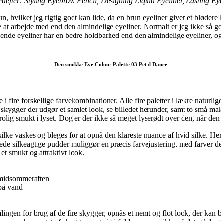
edefter: Styling Eyebrow Pencil,
Designing Liquid Eyeliner,
Lasting Eye
un, hvilket jeg rigtig godt kan lide, da en brun eyeliner giver et bløde
at arbejde med end den almindelige eyeliner. Normalt er jeg ikke så go
nde eyeliner har en bedre holdbarhed end den almindelige eyeliner, og s
Den smukke Eye Colour Palette 03 Petal Dance
i fire forskellige farvekombinationer. Alle fire paletter i lækre naturlig
ke skygger der udgør et samlet look, se billedet herunder, samt to små m
trolig smukt i lyset. Dog er der ikke så meget lyserødt over den, når de
r silke vaskes og bleges for at opnå den klareste nuance af hvid silke. H
de silkeagtige pudder muliggør en præcis farvejustering, med farver de
et smukt og attraktivt look.
 midsommeraften
 på vand
lingen for brug af de fire skygger, opnås et nemt og flot look, der kan