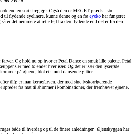
liner Pencil
re look end en sort streg gør. Også den er MEGET præcis i sin
d til flydende eyelinere, kunne denne og en fra
eyeko
har fungeret
å er det nemmere at rette fejl fra den flydende end det er fra den
e farver. Og hold nu op hvor er Petal Dance en smuk lille palette. Petal
akeuppensler med to ender hver især. Og det er især den lyserøde
n kommer på øjnene, blot et smukt dansende glitter.
erefter tilføjer man kernefarven, der med sine lyskorrigerende
r spreder fra mat til shimmer i kombinationer, der fremhæver øjnene.
 bruges både til hverdag og til de finere anledninger. Øjenskyggen har