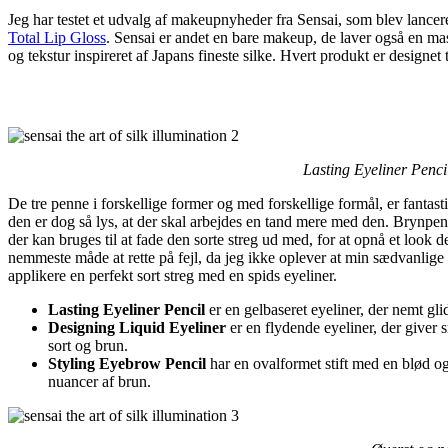
Jeg har testet et udvalg af makeupnyheder fra Sensai, som blev lancer
Total Lip Gloss
. Sensai er andet en bare makeup, de laver også en mas
og tekstur inspireret af Japans fineste silke. Hvert produkt er designe
Lasting Eyeliner Penci
De tre penne i forskellige former og med forskellige formål, er fanta
den er dog så lys, at der skal arbejdes en tand mere med den. Brynpenne
der kan bruges til at fade den sorte streg ud med, for at opnå et lo
nemmeste måde at rette på fejl, da jeg ikke oplever at min sædvanlig
applikere en perfekt sort streg med en spids eyeliner.
Lasting Eyeliner Pencil
er en gelbaseret eyeliner, der nemt gli
Designing Liquid Eyeliner
er en flydende eyeliner, der giver s
sort og brun.
Styling Eyebrow Pencil
har en ovalformet stift med en blød og
nuancer af brun.