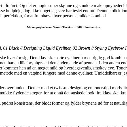
et i foråret. Og det er nogle super skønne og smukke makeupnyheder! Je
se hudpleje, dog ikke noget jeg slev har testet endnu. Denne kollektion
t til perfektion, for at fremhæve hver persons unikke skønhed.
Makeupnyhederne Sensai The Art of Silk Illumination
l, 01 Black // Designing Liquid Eyeliner, 02 Brown // Styling Eyebro
stiske hver for sig. Den klassiske sorte eyeliner har en rigtig god kom
n har en lille brynbørste i den anden ende af pennen. I den anden ende af
ok der kommer hen ad en meget mild og hverdagsvenlig smokey eye. Toner
e metode med en vatpind fungere med denne eyeliner. Umiddelbart er jeg
der over huden. Den er med et twist-up design og en toner-tip i modsatte
mukke flydende streger, for at opnå det ønskede look, fra klassiske, kraf
 pudret konsistens, der blødt former og fylder brynene ud for et naturli