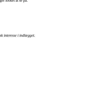
er looket at se på.
k interesse i indlægget.