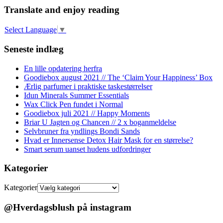
Translate and enjoy reading
Select Language
▼
Seneste indlæg
En lille opdatering herfra
Goodiebox august 2021 // The ‘Claim Your Happiness’ Box
Ærlig parfumer i praktiske taskestørrelser
Idun Minerals Summer Essentials
Wax Click Pen fundet i Normal
Goodiebox juli 2021 // Happy Moments
Briar U Jagten og Chancen // 2 x boganmeldelse
Selvbruner fra yndlings Bondi Sands
Hvad er Innersense Detox Hair Mask for en størrelse?
Smart serum uanset hudens udfordringer
Kategorier
Kategorier
@Hverdagsblush på instagram