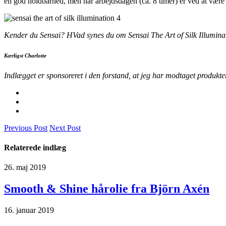
en god holdbarhed, men når arbejdsdagen (ca. 8 timer) er ved at være 
Kender du Sensai? HVad synes du om Sensai The Art of Silk Illumina
Kærligst Charlotte
Indlægget er sponsoreret i den forstand, at jeg har modtaget produktern
Previous Post
Next Post
Relaterede indlæg
26. maj 2019
Smooth & Shine hårolie fra Björn Axén
16. januar 2019