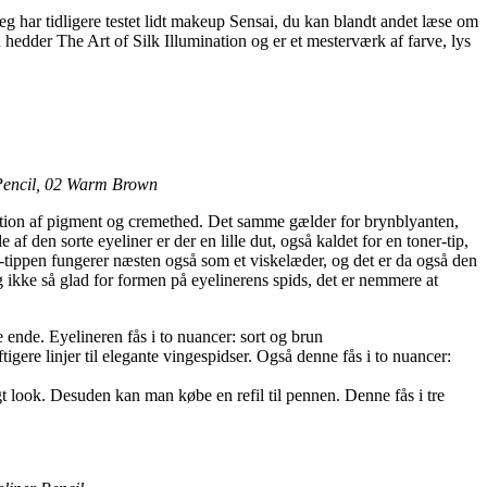
g har tidligere testet lidt makeup Sensai, du kan blandt andet læse om
 hedder The Art of Silk Illumination og er et mesterværk af farve, lys
w Pencil, 02 Warm Brown
bination af pigment og cremethed. Det samme gælder for brynblyanten,
 den sorte eyeliner er der en lille dut, også kaldet for en toner-tip,
-tippen fungerer næsten også som et viskelæder, og det er da også den
 ikke så glad for formen på eyelinerens spids, det er nemmere at
 ende. Eyelineren fås i to nuancer: sort og brun
tigere linjer til elegante vingespidser. Også denne fås i to nuancer:
gt look. Desuden kan man købe en refil til pennen. Denne fås i tre