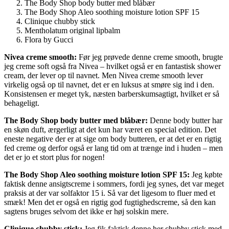
The Body Shop body butter med blåbær
The Body Shop Aleo soothing moisture lotion SPF 15
Clinique chubby stick
Mentholatum original lipbalm
Flora by Gucci
Nivea creme smooth:
Før jeg prøvede denne creme smooth, brugte
jeg creme soft også fra Nivea – hvilket også er en fantastisk shower
cream, der lever op til navnet. Men Nivea creme smooth lever
virkelig også op til navnet, det er en luksus at smøre sig ind i den.
Konsistensen er meget tyk, næsten barberskumsagtigt, hvilket er så
behageligt.
The Body Shop body butter med blåbær:
Denne body butter har
en skøn duft, ærgerligt at det kun har været en special edition. Det
eneste negative der er at sige om body butteren, er at det er en rigtig
fed creme og derfor også er lang tid om at trænge ind i huden – men
det er jo et stort plus for nogen!
The Body Shop Aleo soothing moisture lotion SPF 15:
Jeg købte
faktisk denne ansigtscreme i sommers, fordi jeg synes, det var meget
praksis at der var solfaktor 15 i. Så var det ligesom to fluer med et
smæk! Men det er også en rigtig god fugtighedscreme, så den kan
sagtens bruges selvom det ikke er høj solskin mere.
Clinique chubby stick:
Jeg fik faktisk denne her chubby stick med