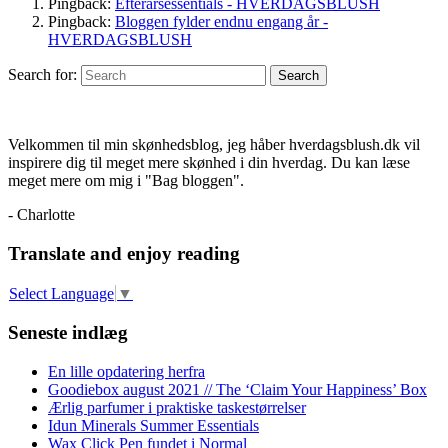
Pingback:
Efterårsessentials - HVERDAGSBLUSH
Pingback:
Bloggen fylder endnu engang år -
HVERDAGSBLUSH
Search for:
Search
Velkommen til min skønhedsblog, jeg håber hverdagsblush.dk vil
inspirere dig til meget mere skønhed i din hverdag. Du kan læse
meget mere om mig i "Bag bloggen".
- Charlotte
Translate and enjoy reading
Select Language
▼
Seneste indlæg
En lille opdatering herfra
Goodiebox august 2021 // The ‘Claim Your Happiness’ Box
Ærlig parfumer i praktiske taskestørrelser
Idun Minerals Summer Essentials
Wax Click Pen fundet i Normal