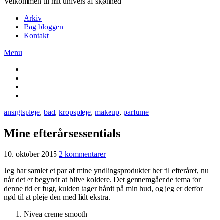
Velkommen til mit univers af skønhed
Arkiv
Bag bloggen
Kontakt
Menu
ansigtspleje
,
bad
,
kropspleje
,
makeup
,
parfume
Mine efterårsessentials
10. oktober 2015
2 kommentarer
Jeg har samlet et par af mine yndlingsprodukter her til efteråret, nu
når det er begyndt at blive koldere. Det gennemgående tema for
denne tid er fugt, kulden tager hårdt på min hud, og jeg er derfor
nød til at pleje den med lidt ekstra.
Nivea creme smooth