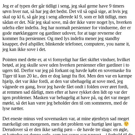
Jeg er af typen der går tidligt i seng, jeg skal gerne have 9 timers
søvn hver nat, så har jeg det bedst. Det vil så også sige, at hvis jeg
skal op kl 6, så går jeg i seng allerede kl 9, som er lidt tidligt, men
sådan er det. Når jeg skal sove, må der ikke være noget lys, hverken
udefra eller indefra. Jeg har normalt persienner for vinduerne, der er
gode mørklæggere og gardiner udover, for at tage revnerne der
kommer fra persienner. Og med lys indefra mener jeg standby
knapper, dvd afspiller, blinkende telefoner, computere, you name it,
jeg kan ikke sove i det.
Pointen med dette er, at vi fornyeligt har fået skiftet vinduer, hvilket
betød, at jeg skulle sove uden hverken persienner eller gardiner i to
ugers tid. Derfor var jeg på forkant og havde købt en sovemaske fra
Tiger til kun 20 kr., den er dog langt fra flot. Men den var en kæmpe
hjælp, det var ikke fordi, at den var ubehagelig at sove med, jeg
vågnede en gang, hvor jeg havde fået ondt i folden over øret fordi,
at remmen sad dårligt, men efter at have rykket den lidt op var der
igen problemer. Masken var behagelig at have på, og det var meget
mørkt, så det kan være jeg beholder den til om sommeren, med de
lyse nætter.
Det eneste minus ved sovemasken var, at mine øjenbryn sad meget
mærkeligt om morgenen, men det problem var hurtigt løst igen.
Derudover så er den ikke særlig pæn – de havde tre slags: en øgle,
et kattedyr og denne ugle, som jeg synes var pænest – i forhold til de